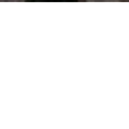
سال تأسیس
1338
تعداد اعضای هیئت علمی
1633
تعداد دانشجویان
12890